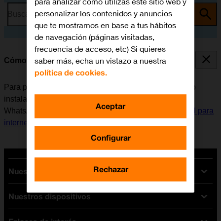
para analizar cómo utilizas este sitio web y
personalizar los contenidos y anuncios
Busca por problema o tema
que te mostramos en base a tus hábitos
de navegación (páginas visitadas,
frecuencia de acceso, etc) Si quieres
saber más, echa un vistazo a nuestra
Cómo instalar WhatsApp Messenger
política de cookies.
Para poder utilizar WhatsApp Messenger, es necesario
instalar esta aplicación en el móvil. Antes de instalar
Aceptar
WhatsApp Messenger, es necesario
configurar el móvil para
internet
y
activar la cuenta de usuario en el móvil
.
Configurar
Rechazar
Nuestras tarifas
Nuestros dispositivos
Tarifas Orange
Tarifas fibra y móvil