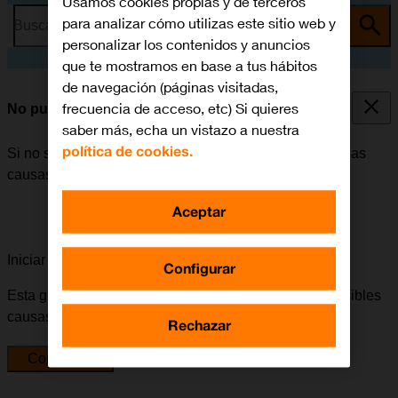
Usamos cookies propias y de terceros
para analizar cómo utilizas este sitio web y
Busca por problema o tema
personalizar los contenidos y anuncios
que te mostramos en base a tus hábitos
de navegación (páginas visitadas,
frecuencia de acceso, etc) Si quieres
No puedo enviar ni recibir SMS
saber más, echa un vistazo a nuestra
política de cookies.
Si no se puede enviar ni recibir SMS, puede haber varias
causas posibles al problema.
Aceptar
Iniciar la guía para solucionar tu problema
Configurar
Esta guía te va a conducir a través de una serie de posibles
causas y soluciones al problema.
Rechazar
Comenzar