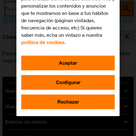
personalizar los contenidos y anuncios
Busca por problema o tema
que te mostramos en base a tus hábitos
de navegación (páginas visitadas,
frecuencia de acceso, etc) Si quieres
saber más, echa un vistazo a nuestra
Cómo colocar la SIM y la batería
política de cookies.
Para poder utilizar el móvil, la tarjeta SIM y la batería deben
estar insertadas.
Aceptar
Configurar
Nuestras tarifas
Rechazar
Nuestros dispositivos
Tarifas Orange
Tarifas fibra y móvil
Enlaces de interés
Ofertas en móviles
Tarifas móviles
iPhone
Tarifas internet y fibra