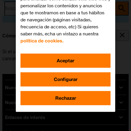
personalizar los contenidos y anuncios
Busca por problema o tema
que te mostramos en base a tus hábitos
de navegación (páginas visitadas,
frecuencia de acceso, etc) Si quieres
saber más, echa un vistazo a nuestra
Cómo cancelar todos los desvíos
política de cookies.
Si el usuario ya no desea desviar sus llamadas, puede
cancelar los desvíos.
Aceptar
Configurar
Nuestras tarifas
Rechazar
Nuestros dispositivos
Tarifas Orange
Tarifas fibra y móvil
Enlaces de interés
Ofertas en móviles
Tarifas móviles
iPhone
Tarifas internet y fibra