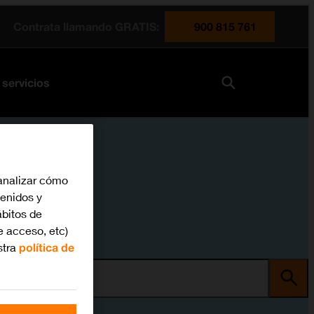
Contrata llamando GRATIS:
900 815 761
 servicios
analizar cómo
tenidos y
bitos de
e acceso, etc)
stra
política de
ma