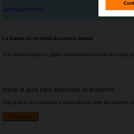
Conf
Cambiar dispositivo
La batería de mi móvil dura poco tiempo
Si tu móvil empieza a gastar mucha batería y esta dura muy p
Iniciar la guía para solucionar tu problema
Esta guía te va a conducir a través de una serie de posibles 
Comenzar