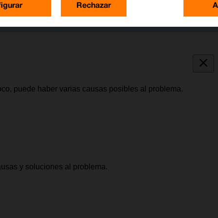
igurar
Rechazar
A
oco, puede haber varias causas posibles al problema.
causas y soluciones al problema.