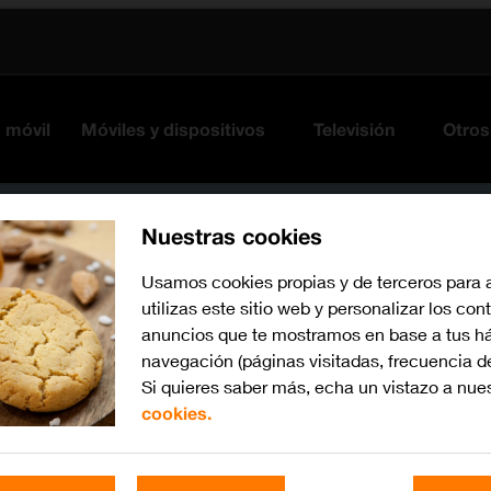
s móvil
Móviles y dispositivos
Televisión
Otros
Nuestras cookies
Usamos cookies propias y de terceros para 
utilizas este sitio web y personalizar los con
anuncios que te mostramos en base a tus há
navegación (páginas visitadas, frecuencia d
Si quieres saber más, echa un vistazo a nue
cookies.
Busca por problema o te