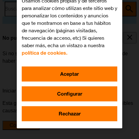
Usamos cookies propias y de terceros
para analizar cómo utilizas este sitio web y
Busca por problema o tema
personalizar los contenidos y anuncios
que te mostramos en base a tus hábitos
de navegación (páginas visitadas,
frecuencia de acceso, etc) Si quieres
No puedo enviar ni recibir correo electrónico
saber más, echa un vistazo a nuestra
política de cookies.
Si no se puede enviar ni recibir correo electrónico, puede
haber varias causas posibles al problema.
Aceptar
Iniciar la guía para solucionar tu problema
Configurar
Esta guía te va a conducir a través de una serie de posibles
causas y soluciones al problema.
Rechazar
Comenzar