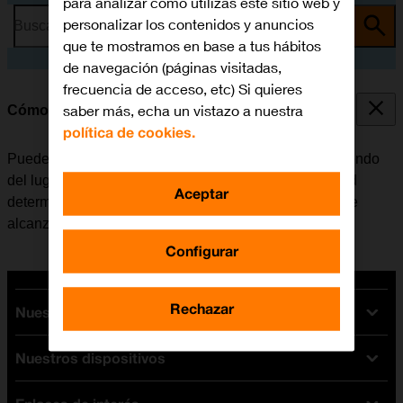
para analizar cómo utilizas este sitio web y
personalizar los contenidos y anuncios
Busca por problema o tema
que te mostramos en base a tus hábitos
de navegación (páginas visitadas,
frecuencia de acceso, etc) Si quieres
saber más, echa un vistazo a nuestra
Cómo seleccionar el tipo de red
política de cookies.
Puede haber varios tipos de red disponibles, dependiendo
del lugar en el que se encuentre el móvil. El tipo de red
Aceptar
determina, entre otras cosas, la velocidad de datos que
alcanza el móvil.
Configurar
Rechazar
Nuestras tarifas
Nuestros dispositivos
Tarifas Orange
Tarifas fibra y móvil