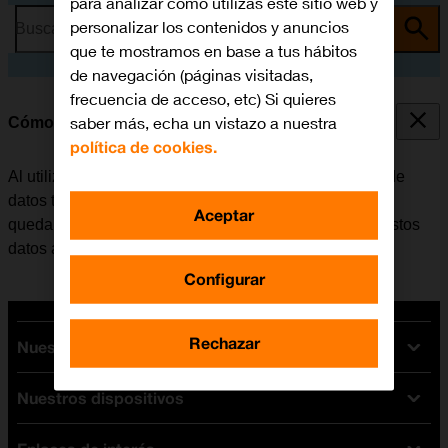
para analizar cómo utilizas este sitio web y
personalizar los contenidos y anuncios
Busca por problema o tema
que te mostramos en base a tus hábitos
de navegación (páginas visitadas,
frecuencia de acceso, etc) Si quieres
saber más, echa un vistazo a nuestra
Cómo borrar datos temporales
política de cookies.
Al utilizar apps en el móvil, se guardan distintos tipos de
datos temporalmente en su memoria. Si el móvil se va
Aceptar
quedando sin memoria disponible, la eliminación de estos
datos ayuda a liberar espacio.
Configurar
Rechazar
Nuestras tarifas
Nuestros dispositivos
Tarifas Orange
Tarifas fibra y móvil