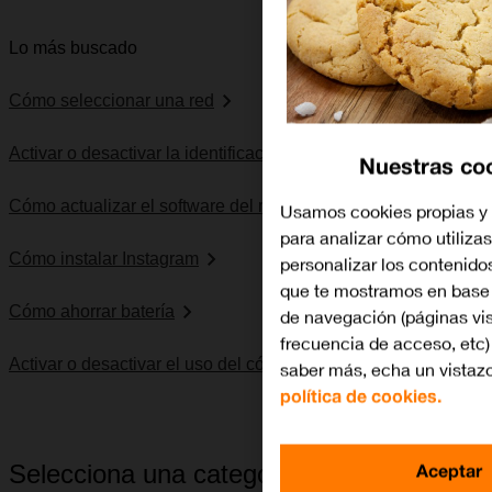
Lo más buscado
Cómo seleccionar una red
Activar o desactivar la identificación de llamadas
Nuestras co
Cómo actualizar el software del móvil
Usamos cookies propias y 
para analizar cómo utilizas
Cómo instalar Instagram
personalizar los contenido
que te mostramos en base 
Cómo ahorrar batería
de navegación (páginas vis
frecuencia de acceso, etc)
Activar o desactivar el uso del código PIN
saber más, echa un vistazo
política de cookies.
Aceptar
Selecciona una categoría