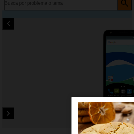
Busca por problema o tema
Diapositiva 1 de 5. Orange Rise 51 - Black - imagen 1