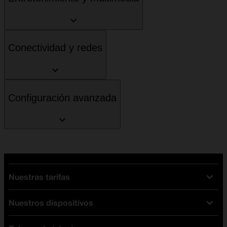
Conectividad y redes
Configuración avanzada
Nuestras tarifas
Nuestros dispositivos
Tarifas Orange
Tarifas fibra y móvil