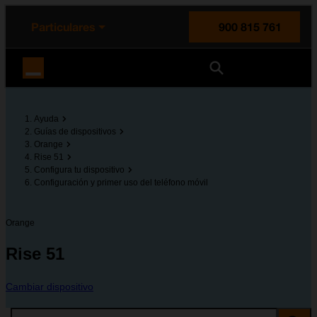
enido principal
e de la página
la cabecera
Particulares
900 815 761
Orange España
Ayuda
Guías de dispositivos
Orange
Rise 51
Configura tu dispositivo
Configuración y primer uso del teléfono móvil
Orange
Rise 51
Cambiar dispositivo