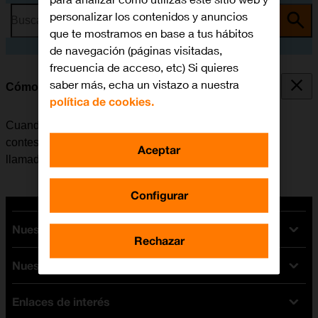
personalizar los contenidos y anuncios
Busca por problema o tema
que te mostramos en base a tus hábitos
de navegación (páginas visitadas,
frecuencia de acceso, etc) Si quieres
saber más, echa un vistazo a nuestra
Cómo desviar las llamadas al contestador
política de cookies.
Cuando no se contesta una llamada, esta se desvía al
contestador, donde se recogen los mensajes de las
Aceptar
llamadas.
Configurar
Nuestras tarifas
Rechazar
Nuestros dispositivos
Tarifas Orange
Tarifas fibra y móvil
Enlaces de interés
Ofertas en móviles
Tarifas móviles