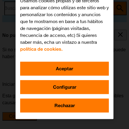
Usamos cookies propias y de terceros
para analizar cómo utilizas este sitio web y
Busca por problema o tema
personalizar los contenidos y anuncios
que te mostramos en base a tus hábitos
de navegación (páginas visitadas,
frecuencia de acceso, etc) Si quieres
No puedo utilizar la función de Wi-Fi
saber más, echa un vistazo a nuestra
política de cookies.
Si no se puede utilizar la función de Wi-Fi en el móvil, puede
haber varias causas posibles al problema.
Aceptar
Iniciar la guía para solucionar tu problema
Configurar
Esta guía te va a conducir a través de una serie de posibles
causas y soluciones al problema.
Rechazar
Comenzar