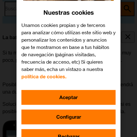
Busca por problema o tema
Nuestras cookies
Usamos cookies propias y de terceros
para analizar cómo utilizas este sitio web y
La batería de mi móvil dura poco tiempo
personalizar los contenidos y anuncios
que te mostramos en base a tus hábitos
Si tu móvil empieza a gastar mucha batería y esta dura muy
de navegación (páginas visitadas,
poco, puede haber varias causas posibles al problema.
frecuencia de acceso, etc) Si quieres
saber más, echa un vistazo a nuestra
política de cookies.
Posible causa 11 de 11:
Si la batería está defectuosa, tendrá
una duración más corta.
Aceptar
Solución:
Visitar la página web del fabricante para ver si es
posible obtener una batería nueva y así poder cambiarla.
Configurar
Rechazar