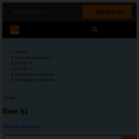
enido principal
e de la página
la cabecera
Particulares
900 815 761
Orange España
Ayuda
Guías de dispositivos
Orange
Rise 51
Solución de problemas
Llamadas y contestador
Orange
Rise 51
Cambiar dispositivo