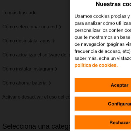
Nuestras co
Lo más buscado
Usamos cookies propias y 
para analizar cómo utilizas
Cómo seleccionar una red
personalizar los contenido
que te mostramos en base 
Cómo desinstalar apps
de navegación (páginas vis
frecuencia de acceso, etc)
Cómo actualizar el software del móvil
saber más, echa un vistazo
política de cookies.
Cómo instalar Instagram
Cómo ahorrar batería
Aceptar
Activar o desactivar el uso del código PIN
Configura
Rechazar
Selecciona una categoría