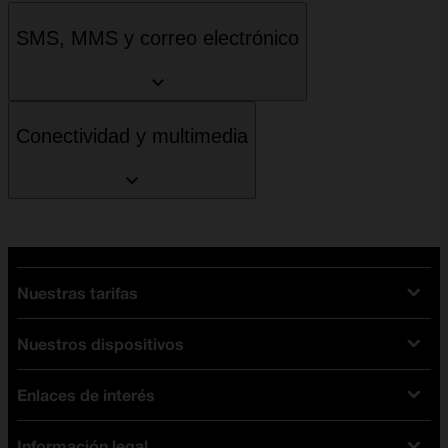
SMS, MMS y correo electrónico
Conectividad y multimedia
Nuestras tarifas
Nuestros dispositivos
Tarifas Orange
Tarifas fibra y móvil
Enlaces de interés
Ofertas en móviles
Tarifas móviles
iPhone
Tarifas internet y fibra
Información legal
Test de velocidad