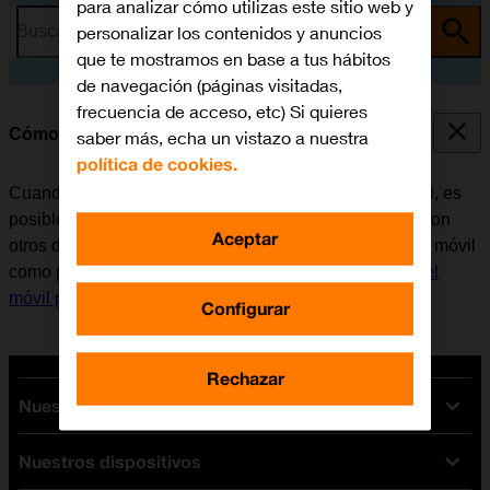
para analizar cómo utilizas este sitio web y
personalizar los contenidos y anuncios
Busca por problema o tema
que te mostramos en base a tus hábitos
de navegación (páginas visitadas,
frecuencia de acceso, etc) Si quieres
Cómo utilizar el móvil como punto de acceso Wi-Fi
saber más, echa un vistazo a nuestra
política de cookies.
Cuando se utiliza el móvil como punto de acceso Wi-Fi, es
posible compartir la conexión de internet del teléfono con
Aceptar
otros dispositivos a través de Wi-Fi. Antes de utilizar el móvil
como punto de acceso Wi-Fi, es necesario
configurar el
móvil para internet
.
Configurar
Rechazar
Nuestras tarifas
Nuestros dispositivos
Tarifas Orange