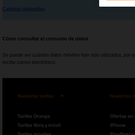
Cambiar dispositivo
Cómo consultar el consumo de datos
Se puede ver cuántos datos móviles han sido utilizados, por e
recibe correo electrónico.
Nuestras tarifas
Nuestros d
Tarifas Orange
Ofertas en
Tarifas fibra y móvil
iPhone
Tarifas móviles
PlayStation