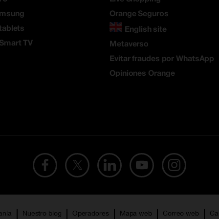
amsung
Orange Seguros
tablets
English site
 Smart TV
Metaverso
Evitar fraudes por WhatsApp
Opiniones Orange
añía
Nuestro blog
Operadores
Mapa web
Correo web
Ca