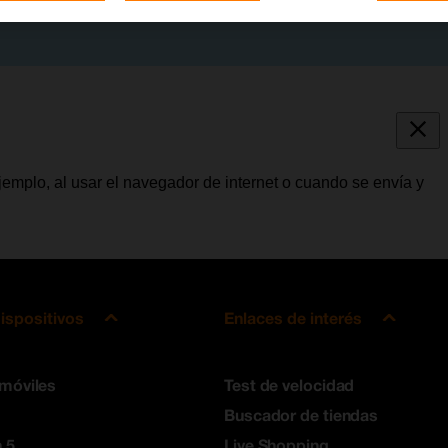
jemplo, al usar el navegador de internet o cuando se envía y
ispositivos
Enlaces de interés
 móviles
Test de velocidad
Buscador de tiendas
 5
Live Shopping