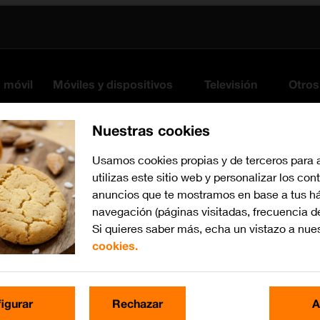
s móvil
Móviles y dispositivos
Televisión
Otros
Nuestras cookies
Usamos cookies propias y de terceros para 
utilizas este sitio web y personalizar los con
anuncios que te mostramos en base a tus há
navegación (páginas visitadas, frecuencia d
Si quieres saber más, echa un vistazo a nue
cookies.
Busca por problema o te
igurar
Rechazar
A