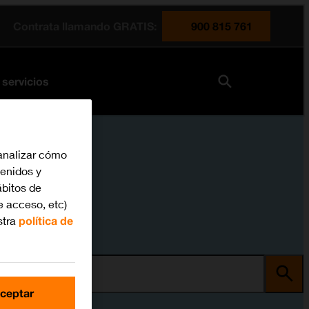
Contrata llamando GRATIS:
900 815 761
 servicios
analizar cómo
tenidos y
bitos de
e acceso, etc)
stra
política de
ma
ceptar