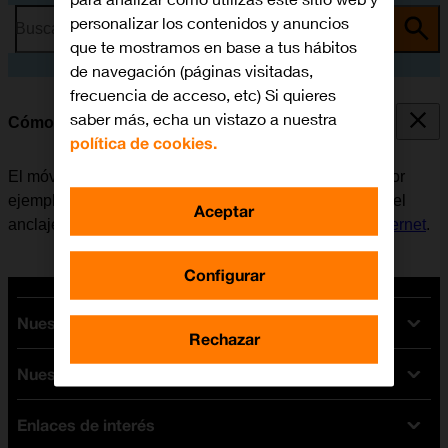
personalizar los contenidos y anuncios
Busca por problema o tema
que te mostramos en base a tus hábitos
de navegación (páginas visitadas,
frecuencia de acceso, etc) Si quieres
saber más, echa un vistazo a nuestra
Cómo utilizar el anclaje a red (tethering)
política de cookies.
El móvil se puede utilizar para conectarse a internet, por
ejemplo, desde un ordenador portátil. Antes de utilizar el
Aceptar
anclaje a red, es necesario
configurar el móvil para internet
.
Configurar
Nuestras tarifas
Rechazar
Nuestros dispositivos
Tarifas Orange
Tarifas fibra y móvil
Enlaces de interés
Ofertas en móviles
Tarifas móviles