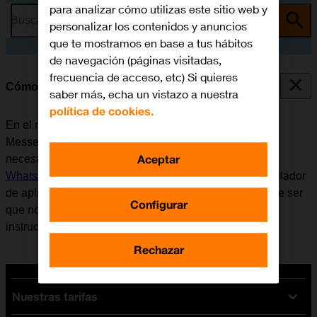
para analizar cómo utilizas este sitio web y
Busca por problema o tema
personalizar los contenidos y anuncios
que te mostramos en base a tus hábitos
de navegación (páginas visitadas,
frecuencia de acceso, etc) Si quieres
Cómo utilizar WhatsApp Messenger
saber más, echa un vistazo a nuestra
política de cookies.
En el móvil se puede utilizar la aplicación WhatsApp
Messenger. Antes de utilizar WhatsApp Messenger, es
Aceptar
necesario
configurar el móvil para internet
e
instalar
WhatsApp Messenger
. Tener en cuenta que el desarrollador
de aplicaciones va actualizando la app y por eso puede ser
Configurar
que no coincida exactamente con el contenido de esta
instrucción.
Rechazar
Nuestras tarifas