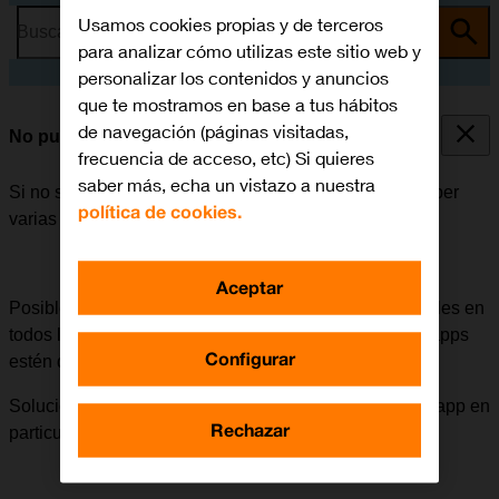
Usamos cookies propias y de terceros
Busca por problema o tema
para analizar cómo utilizas este sitio web y
personalizar los contenidos y anuncios
que te mostramos en base a tus hábitos
de navegación (páginas visitadas,
No puedo instalar una app
frecuencia de acceso, etc) Si quieres
saber más, echa un vistazo a nuestra
Si no se puede instalar una app en el móvil, puede haber
política de cookies.
varias causas posibles al problema.
Aceptar
Posible causa 1 de 3:
Algunas apps no están disponibles en
todos los países. También puede ser que las mismas apps
Configurar
estén disponibles en momentos diferentes.
Solución:
Buscar apps parecidas o esperar a que esa app en
Rechazar
particular esté disponible en el país.