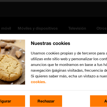
s móvil
Móviles y dispositivos
Televisión
Otros
Nuestras cookies
Usamos cookies propias y de terceros para 
utilizas este sitio web y personalizar los con
anuncios que te mostramos en base a tus há
navegación (páginas visitadas, frecuencia d
Si quieres saber más, echa un vistazo a nue
cookies.
Busca por problema o te
igurar
Rechazar
A