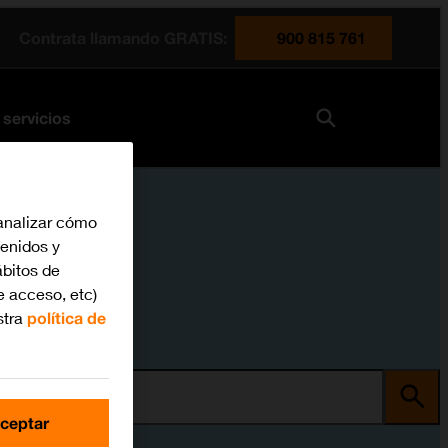
Contrata llamando GRATIS:
900 815 761
 servicios
analizar cómo
tenidos y
bitos de
e acceso, etc)
stra
política de
ma
ceptar