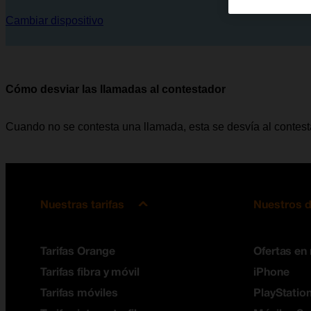
Cambiar dispositivo
Cómo desviar las llamadas al contestador
Cuando no se contesta una llamada, esta se desvía al contes
Nuestras tarifas
Nuestros d
Tarifas Orange
Ofertas en
Tarifas fibra y móvil
iPhone
Tarifas móviles
PlayStation