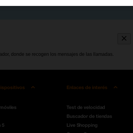
tador, donde se recogen los mensajes de las llamadas.
ispositivos
Enlaces de interés
 móviles
Test de velocidad
Buscador de tiendas
 5
Live Shopping