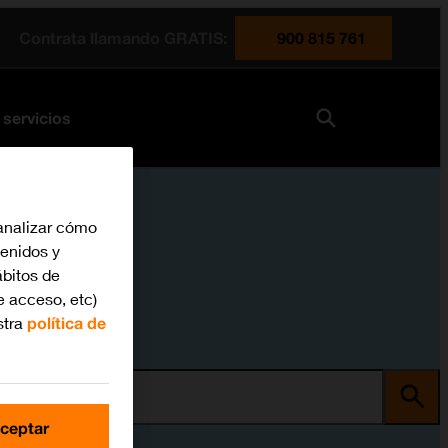
Contrata llamando GRATIS:
900 815 761
 servicios
analizar cómo
tenidos y
bitos de
e acceso, etc)
stra
política de
ma
ceptar