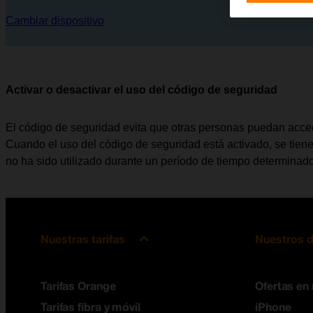
Cambiar dispositivo
Activar o desactivar el uso del código de seguridad
El código de seguridad evita que otras personas puedan acceder
Cuando el uso del código de seguridad está activado, se tien
no ha sido utilizado durante un período de tiempo determinado
Nuestras tarifas
Nuestros d
Tarifas Orange
Ofertas en
Tarifas fibra y móvil
iPhone