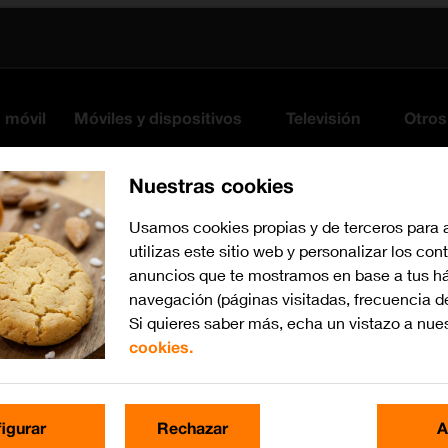
s móvil
Móviles y dispositivos
Televisión
Otros
Nuestras cookies
Usamos cookies propias y de terceros para 
utilizas este sitio web y personalizar los con
anuncios que te mostramos en base a tus há
navegación (páginas visitadas, frecuencia d
Si quieres saber más, echa un vistazo a nue
cookies.
Busca por problema o te
igurar
Rechazar
A