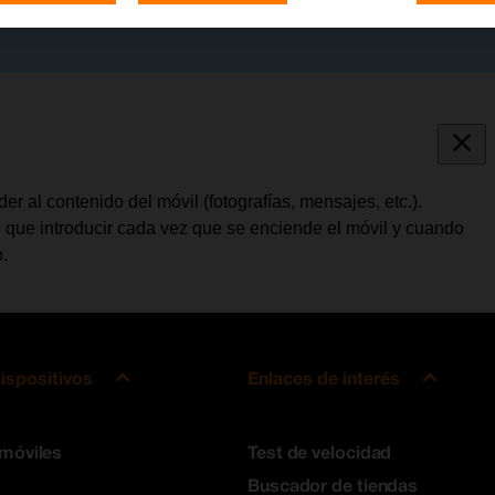
 al contenido del móvil (fotografías, mensajes, etc.).
e que introducir cada vez que se enciende el móvil y cuando
.
ispositivos
Enlaces de interés
 móviles
Test de velocidad
Buscador de tiendas