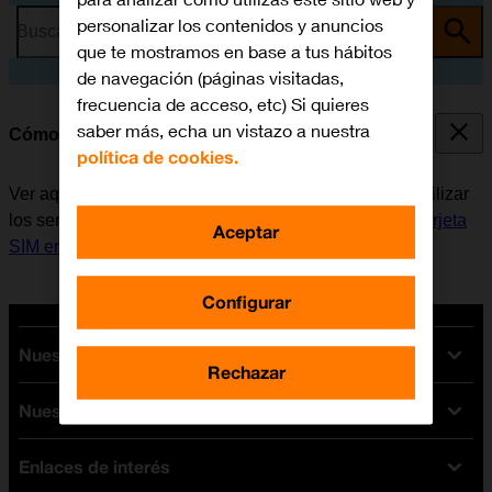
personalizar los contenidos y anuncios
Busca por problema o tema
que te mostramos en base a tus hábitos
de navegación (páginas visitadas,
frecuencia de acceso, etc) Si quieres
saber más, echa un vistazo a nuestra
Cómo encender y apagar el móvil
política de cookies.
Ver aquí cómo encender y apagar el móvil. Antes de utilizar
los servicios de la red móvil, es necesario
insertar la tarjeta
Aceptar
SIM en el móvil
.
Configurar
Nuestras tarifas
Rechazar
Nuestros dispositivos
Tarifas Orange
Tarifas fibra y móvil
Enlaces de interés
Ofertas en móviles
Tarifas móviles