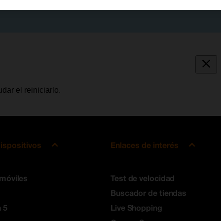
ar el reiniciarlo.
ispositivos
Enlaces de interés
 móviles
Test de velocidad
Buscador de tiendas
 5
Live Shopping