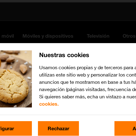
s móvil
Móviles y dispositivos
Televisión
Otros
Nuestras cookies
Usamos cookies propias y de terceros para 
utilizas este sitio web y personalizar los con
anuncios que te mostramos en base a tus há
navegación (páginas visitadas, frecuencia d
Si quieres saber más, echa un vistazo a nue
cookies.
Busca por problema o te
igurar
Rechazar
A