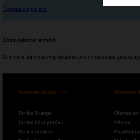
Cambiar dispositivo
Cómo reiniciar el móvil
Si el móvil funciona muy lentamente o no responde, puede ayud
Nuestras tarifas
Nuestros d
Tarifas Orange
Ofertas en
Tarifas fibra y móvil
iPhone
Tarifas móviles
PlayStation