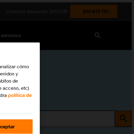
Contrata llamando GRATIS:
900 815 761
 servicios
analizar cómo
tenidos y
bitos de
e acceso, etc)
stra
política de
ma
ceptar