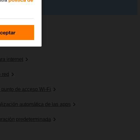
ceptar
es de SIM dual
ra internet
 red
o punto de acceso Wi-Fi
ualización automática de las apps
uración predeterminada