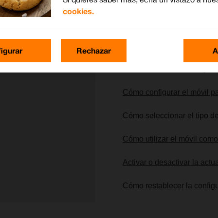
cookies.
Lo más buscado
igurar
Rechazar
A
Cómo seleccionar los ajust
Cómo configurar el móvil pa
Cómo seleccionar el tipo de
Cómo utilizar el móvil com
Activar o desactivar la act
Cómo restablecer la config