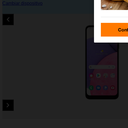
Cambiar dispositivo
Conf
Diapositiva 1 de 5. Samsung Galaxy A03s - Black - imagen 1