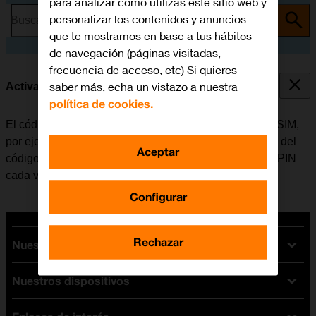
para analizar cómo utilizas este sitio web y
personalizar los contenidos y anuncios
Busca por problema o tema
que te mostramos en base a tus hábitos
de navegación (páginas visitadas,
frecuencia de acceso, etc) Si quieres
saber más, echa un vistazo a nuestra
Activar o desactivar el uso del código PIN
política de cookies.
El código PIN evita que otros puedan utilizar la tarjeta SIM,
por ejemplo, en caso de robo del móvil. Cuando el uso del
Aceptar
código PIN está activado, se debe introducir el código PIN
cada vez que se enciende el móvil.
Configurar
Rechazar
Nuestras tarifas
Nuestros dispositivos
Tarifas Orange
Tarifas fibra y móvil