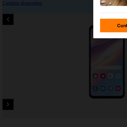
Cambiar dispositivo
Conf
Diapositiva 1 de 5. Samsung Galaxy A10s - Green - imagen 1