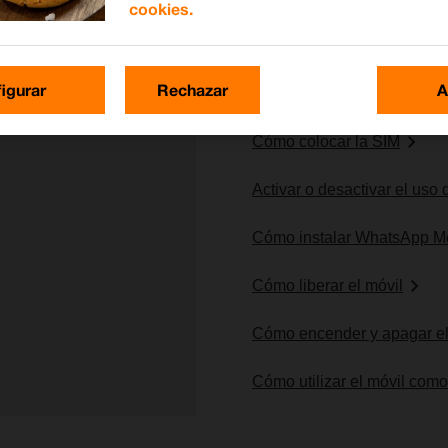
cookies.
Lo más buscado
igurar
Rechazar
A
Cómo colocar la SIM
Activar o desactivar el uso
Cómo instalar WhatsApp M
Cómo liberar el móvil
Cómo encender y apagar el
Cómo utilizar el móvil com