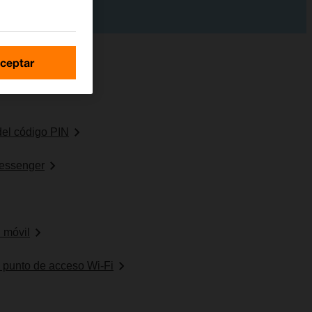
ceptar
 del código PIN
essenger
 móvil
o punto de acceso Wi-Fi