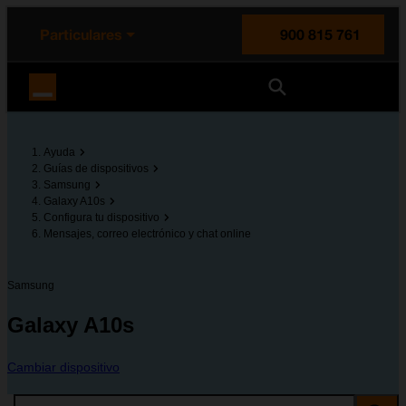
enido principal
e de la página
la cabecera
Particulares
900 815 761
Orange España
Ayuda
Guías de dispositivos
Samsung
Galaxy A10s
Configura tu dispositivo
Mensajes, correo electrónico y chat online
Samsung
Galaxy A10s
Cambiar dispositivo