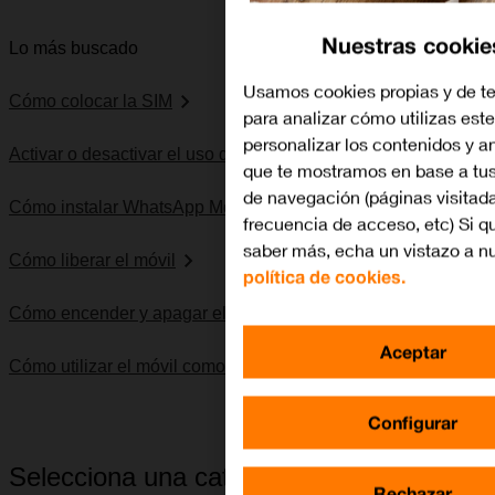
Nuestras cookie
Lo más buscado
Usamos cookies propias y de te
Cómo colocar la SIM
para analizar cómo utilizas este
personalizar los contenidos y a
Activar o desactivar el uso del código PIN
que te mostramos en base a tus
de navegación (páginas visitada
Cómo instalar WhatsApp Messenger
frecuencia de acceso, etc) Si q
saber más, echa un vistazo a n
Cómo liberar el móvil
política de cookies.
Cómo encender y apagar el móvil
Aceptar
Cómo utilizar el móvil como punto de acceso Wi-Fi
Configurar
Selecciona una categoría
Rechazar