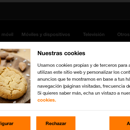
s móvil
Móviles y dispositivos
Televisión
Otros
Nuestras cookies
Usamos cookies propias y de terceros para 
utilizas este sitio web y personalizar los con
anuncios que te mostramos en base a tus há
navegación (páginas visitadas, frecuencia d
Si quieres saber más, echa un vistazo a nue
cookies.
Busca por problema o te
igurar
Rechazar
A