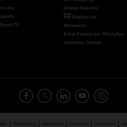
amsung
Orange Seguros
tablets
English site
 Smart TV
Metaverso
Evitar fraudes por WhatsApp
Opiniones Orange
añía
Nuestro blog
Operadores
Mapa web
Correo web
Ca