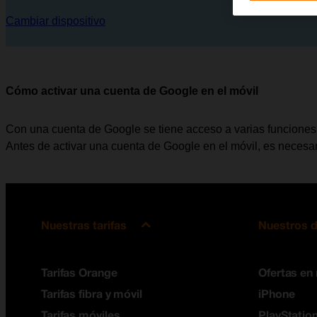
Cambiar dispositivo
Cómo activar una cuenta de Google en el móvil
Con una cuenta de Google se tiene acceso a varias funciones 
Antes de activar una cuenta de Google en el móvil, es necesa
Nuestras tarifas
Nuestros d
Tarifas Orange
Ofertas en
Tarifas fibra y móvil
iPhone
Tarifas móviles
PlayStation