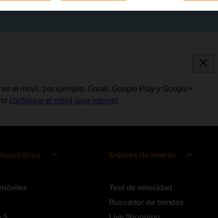
en el móvil, por ejemplo, Gmail, Google Play y Google+.
rio
configurar el móvil para internet
.
ispositivos
Enlaces de interés
 móviles
Test de velocidad
Buscador de tiendas
 5
Live Shopping