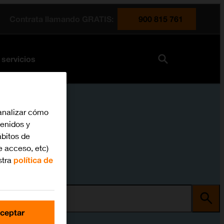
Contrata llamando GRATIS:
900 815 761
 servicios
analizar cómo
tenidos y
bitos de
e acceso, etc)
stra
política de
ma
ceptar