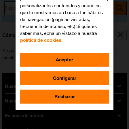
personalizar los contenidos y anuncios
Busca por problema o tema
que te mostramos en base a tus hábitos
de navegación (páginas visitadas,
frecuencia de acceso, etc) Si quieres
saber más, echa un vistazo a nuestra
Cómo seleccionar el timbre de llamada
política de cookies.
Se puede seleccionar el timbre de llamada que emite el
móvil al recibir una llamada.
Aceptar
Configurar
Nuestras tarifas
Rechazar
Nuestros dispositivos
Tarifas Orange
Tarifas fibra y móvil
Enlaces de interés
Ofertas en móviles
Tarifas móviles
iPhone
Tarifas internet y fibra