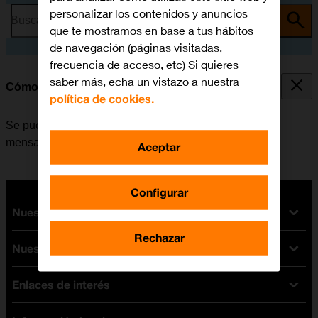
personalizar los contenidos y anuncios
Busca por problema o tema
que te mostramos en base a tus hábitos
de navegación (páginas visitadas,
frecuencia de acceso, etc) Si quieres
saber más, echa un vistazo a nuestra
Cómo transferir contenido de otro móvil
política de cookies.
Se puede transferir contenido, por ejemplo, contactos,
mensajes, archivos de música, etc. de móvil a móvil.
Aceptar
Configurar
Nuestras tarifas
Rechazar
Nuestros dispositivos
Tarifas Orange
Tarifas fibra y móvil
Enlaces de interés
Ofertas en móviles
Tarifas móviles
iPhone
Tarifas internet y fibra