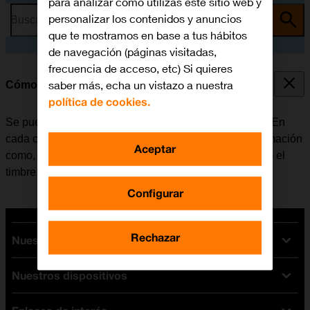
para analizar cómo utilizas este sitio web y
personalizar los contenidos y anuncios
Busca por problema o tema
que te mostramos en base a tus hábitos
de navegación (páginas visitadas,
frecuencia de acceso, etc) Si quieres
saber más, echa un vistazo a nuestra
Cómo crear un nuevo contacto
política de cookies.
Se pueden guardar los contactos en la guía del móvil. En
cada contacto es posible guardar varios tipos de información
Aceptar
como, por ejemplo, la dirección de correo electrónico o el
timbre de llamada personal.
Configurar
Rechazar
Nuestras tarifas
Nuestros dispositivos
Tarifas Orange
Tarifas fibra y móvil