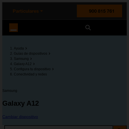
enido principal
e de la página
la cabecera
Particulares
900 815 761
Orange España
Ayuda
Guías de dispositivos
Samsung
Galaxy A12
Configura tu dispositivo
Conectividad y redes
Samsung
Galaxy A12
Cambiar dispositivo