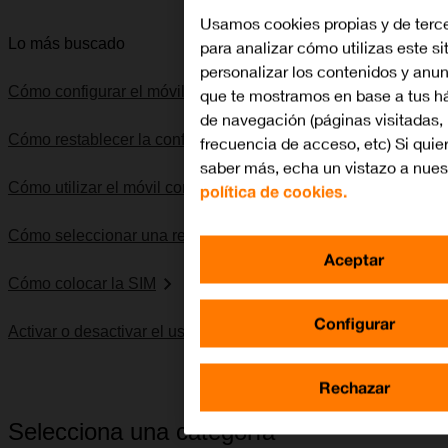
Usamos cookies propias y de terc
Lo más buscado
para analizar cómo utilizas este si
personalizar los contenidos y anu
Cómo configurar el móvil para internet
que te mostramos en base a tus h
de navegación (páginas visitadas,
Cómo restablecer la configuración predeterminada
frecuencia de acceso, etc) Si quie
saber más, echa un vistazo a nues
Cómo utilizar el móvil como punto de acceso Wi-Fi
política de cookies.
Cómo seleccionar una red
Aceptar
Cómo colocar la SIM
Configurar
Activar o desactivar el uso del código PIN
Rechazar
Selecciona una categoría