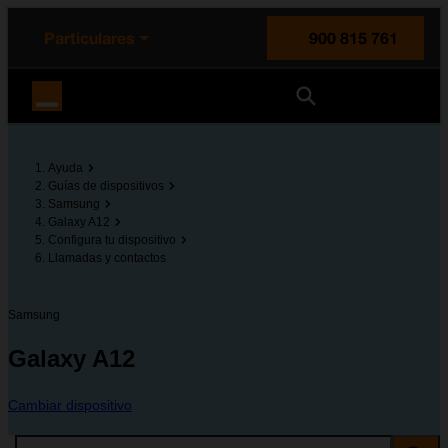
enido principal
e de la página
la cabecera
Particulares
900 815 761
Orange España
Ayuda
Guías de dispositivos
Samsung
Galaxy A12
Configura tu dispositivo
Llamadas y contactos
Samsung
Galaxy A12
Cambiar dispositivo