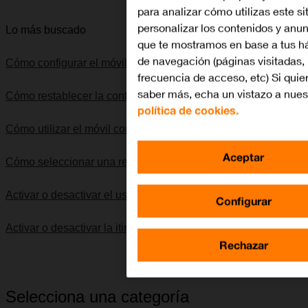
para analizar cómo utilizas este si
personalizar los contenidos y anu
Lo más buscado
que te mostramos en base a tus h
de navegación (páginas visitadas,
Cómo configurar el móvil para internet
frecuencia de acceso, etc) Si quie
saber más, echa un vistazo a nues
Cómo restablecer la configuración predeterminada
política de cookies.
Cómo utilizar el móvil como punto de acceso Wi-Fi
Aceptar
Cómo seleccionar una red
Activar o desactivar el uso del código PIN
Configurar
Activar o desactivar la itinerancia de datos
Rechazar
Selecciona una categoría