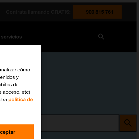
Contrata llamando GRATIS:
900 815 761
 servicios
analizar cómo
tenidos y
bitos de
e acceso, etc)
stra
política de
ma
ceptar