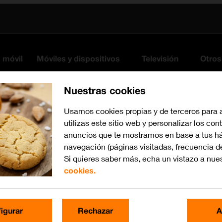
s móvil
Móviles y dispositivos
Televisión
Otros
Nuestras cookies
Usamos cookies propias y de terceros para 
utilizas este sitio web y personalizar los con
anuncios que te mostramos en base a tus há
navegación (páginas visitadas, frecuencia d
Si quieres saber más, echa un vistazo a nue
cookies.
Busca por problema o te
igurar
Rechazar
A