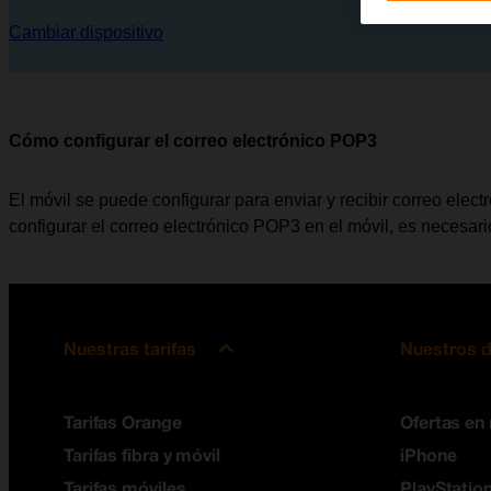
Cambiar dispositivo
Cómo configurar el correo electrónico POP3
El móvil se puede configurar para enviar y recibir correo elec
configurar el correo electrónico POP3 en el móvil, es necesar
Nuestras tarifas
Nuestros d
Tarifas Orange
Ofertas en
Tarifas fibra y móvil
iPhone
Tarifas móviles
PlayStation