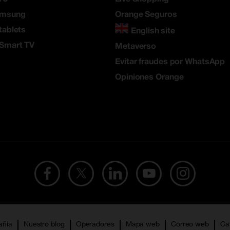
amsung
Orange Seguros
tablets
English site
 Smart TV
Metaverso
Evitar fraudes por WhatsApp
Opiniones Orange
añía
Nuestro blog
Operadores
Mapa web
Correo web
Ca