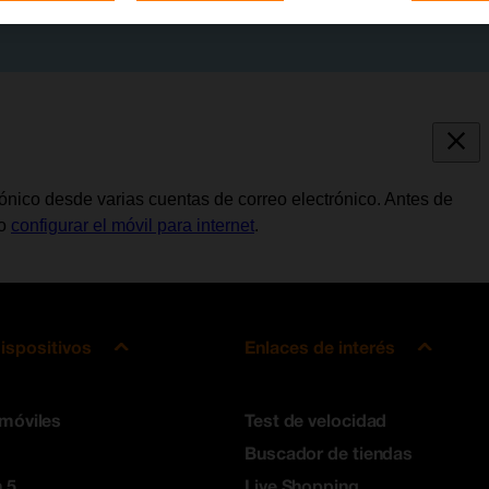
trónico desde varias cuentas de correo electrónico. Antes de
io
configurar el móvil para internet
.
ispositivos
Enlaces de interés
 móviles
Test de velocidad
Buscador de tiendas
 5
Live Shopping