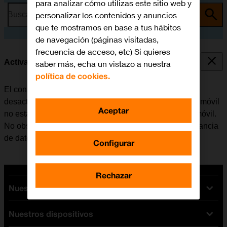
para analizar cómo utilizas este sitio web y
personalizar los contenidos y anuncios
Busca por problema o tema
que te mostramos en base a tus hábitos
de navegación (páginas visitadas,
frecuencia de acceso, etc) Si quieres
Activar o desactivar la itinerancia de datos
saber más, echa un vistazo a nuestra
política de cookies.
El consumo de datos en el extranjero se puede limitar,
desactivando la itinerancia de datos. Haciendo esto el móvil
Aceptar
no establece conexión con internet a través de la red móvil.
No obstante, se puede utilizar el Wi-Fi aunque la itinerancia
de datos esté desactivada.
Configurar
Rechazar
Nuestras tarifas
Nuestros dispositivos
Tarifas Orange