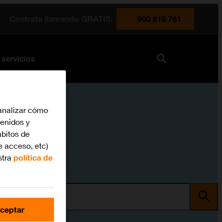
Contrata llamando GRATIS:
900 815 761
 servicios
analizar cómo
tenidos y
bitos de
e acceso, etc)
stra
política de
ma
ceptar