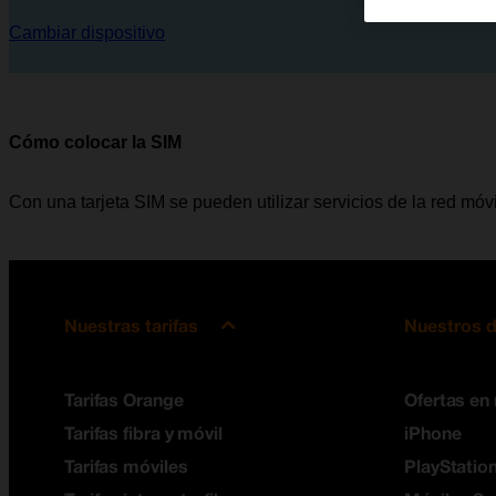
Cambiar dispositivo
Cómo colocar la SIM
Con una tarjeta SIM se pueden utilizar servicios de la red mó
Nuestras tarifas
Nuestros d
Tarifas Orange
Ofertas en
Tarifas fibra y móvil
iPhone
Tarifas móviles
PlayStation