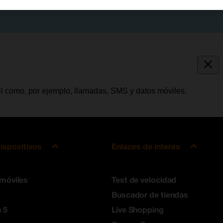
vil como, por ejemplo, llamadas, SMS y datos móviles.
ispositivos
Enlaces de interés
 móviles
Test de velocidad
Buscador de tiendas
 5
Live Shopping