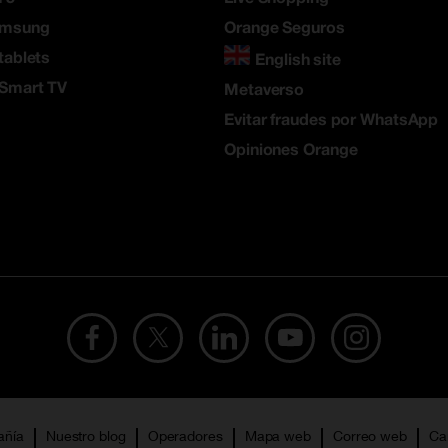
amsung
Orange Seguros
tablets
English site
 Smart TV
Metaverso
Evitar fraudes por WhatsApp
Opiniones Orange
añía
Nuestro blog
Operadores
Mapa web
Correo web
Ca