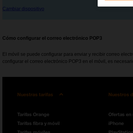
Cambiar dispositivo
Cómo configurar el correo electrónico POP3
El móvil se puede configurar para enviar y recibir correo elec
configurar el correo electrónico POP3 en el móvil, es necesar
Nuestras tarifas
Nuestros d
Tarifas Orange
Ofertas en
Tarifas fibra y móvil
iPhone
Tarifas móviles
PlayStation