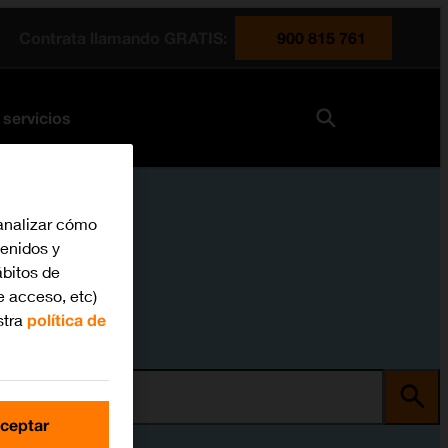
Contrata llamando GRATIS:
900 815 761
 servicios
analizar cómo
tenidos y
bitos de
e acceso, etc)
stra
política de
ma
ceptar