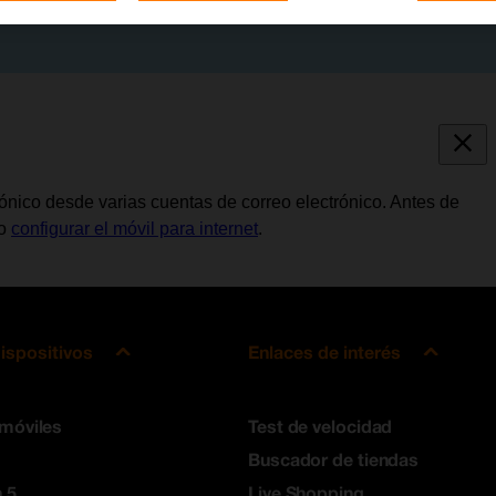
trónico desde varias cuentas de correo electrónico. Antes de
io
configurar el móvil para internet
.
ispositivos
Enlaces de interés
 móviles
Test de velocidad
Buscador de tiendas
 5
Live Shopping