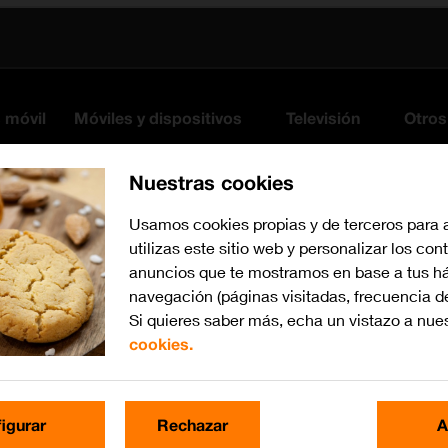
s móvil
Móviles y dispositivos
Televisión
Otros
Nuestras cookies
Usamos cookies propias y de terceros para 
utilizas este sitio web y personalizar los con
anuncios que te mostramos en base a tus há
navegación (páginas visitadas, frecuencia d
Si quieres saber más, echa un vistazo a nue
cookies.
Busca por problema o te
igurar
Rechazar
A