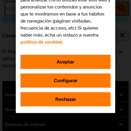
personalizar los contenidos y anuncios
Busca por problema o tema
que te mostramos en base a tus hábitos
de navegación (páginas visitadas,
frecuencia de acceso, etc) Si quieres
saber más, echa un vistazo a nuestra
Cómo vincular un dispositivo Bluetooth al móvil
política de cookies.
El Bluetooth es una forma de conexión inalámbrica que se
utiliza para establecer conexión con, por ejemplo, unos
Aceptar
auriculares inalámbricos o un teclado.
Configurar
Nuestras tarifas
Rechazar
Nuestros dispositivos
Tarifas Orange
Tarifas fibra y móvil
Enlaces de interés
Ofertas en móviles
Tarifas móviles