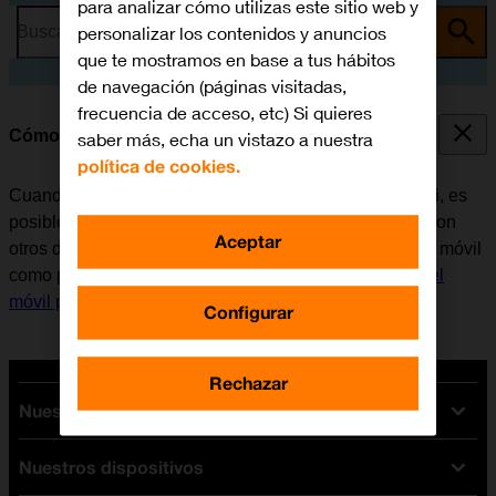
para analizar cómo utilizas este sitio web y
personalizar los contenidos y anuncios
Busca por problema o tema
que te mostramos en base a tus hábitos
de navegación (páginas visitadas,
frecuencia de acceso, etc) Si quieres
Cómo utilizar el móvil como punto de acceso Wi-Fi
saber más, echa un vistazo a nuestra
política de cookies.
Cuando se utiliza el móvil como punto de acceso Wi-Fi, es
posible compartir la conexión de internet del teléfono con
Aceptar
otros dispositivos a través de Wi-Fi. Antes de utilizar el móvil
como punto de acceso Wi-Fi, es necesario
configurar el
móvil para internet
.
Configurar
Rechazar
Nuestras tarifas
Nuestros dispositivos
Tarifas Orange