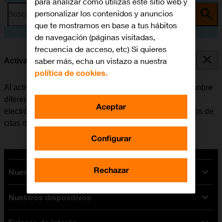
para analizar cómo utilizas este sitio web y
personalizar los contenidos y anuncios
Busca por problema o tema
que te mostramos en base a tus hábitos
de navegación (páginas visitadas,
frecuencia de acceso, etc) Si quieres
saber más, echa un vistazo a nuestra
Activar o desactivar las notificaciones
política de cookies.
Al activar las notificaciones, el móvil recibe mensajes sobre
diferentes eventos, por ejemplo, nuevos correos
Aceptar
electrónicos, mensajes de redes sociales y recordatorios de
citas del calendario.
Configurar
Rechazar
Nuestras tarifas
Nuestros dispositivos
Tarifas Orange
Tarifas fibra y móvil