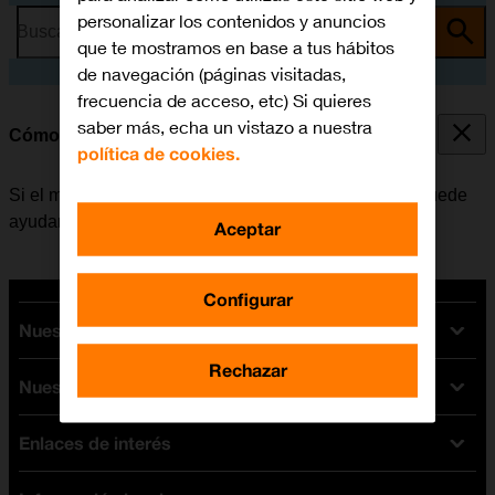
personalizar los contenidos y anuncios
Busca por problema o tema
que te mostramos en base a tus hábitos
de navegación (páginas visitadas,
frecuencia de acceso, etc) Si quieres
saber más, echa un vistazo a nuestra
Cómo reiniciar el móvil
política de cookies.
Si el móvil funciona muy lentamente o no responde, puede
ayudar el reiniciarlo.
Aceptar
Configurar
Nuestras tarifas
Rechazar
Nuestros dispositivos
Tarifas Orange
Tarifas fibra y móvil
Enlaces de interés
Ofertas en móviles
Tarifas móviles
iPhone
Tarifas internet y fibra