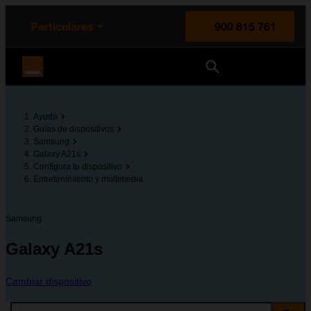
enido principal
e de la página
la cabecera
Particulares
900 815 761
Orange España
Ayuda
Guías de dispositivos
Samsung
Galaxy A21s
Configura tu dispositivo
Entretenimiento y multimedia
Samsung
Galaxy A21s
Cambiar dispositivo