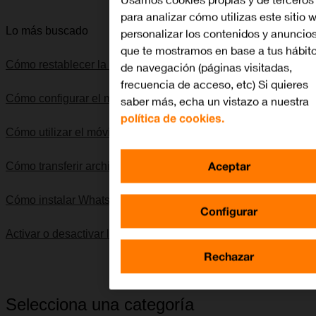
para analizar cómo utilizas este sitio 
Lo más buscado
personalizar los contenidos y anuncio
que te mostramos en base a tus hábit
Cómo restablecer la configuración predeterminada
de navegación (páginas visitadas,
frecuencia de acceso, etc) Si quieres
Cómo configurar el móvil para internet
saber más, echa un vistazo a nuestra
política de cookies.
Cómo utilizar el móvil como punto de acceso Wi-Fi
Aceptar
Cómo transferir archivos entre el ordenador y el móvil
Cómo instalar WhatsApp Messenger
Configurar
Activar o desactivar la identificación de llamadas
Rechazar
Selecciona una categoría