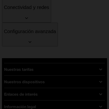
Conectividad y redes
Configuración avanzada
Nuestras tarifas
Nuestros dispositivos
Tarifas Orange
Tarifas fibra y móvil
Enlaces de interés
Ofertas en móviles
Tarifas móviles
iPhone
Tarifas internet y fibra
Información legal
Test de velocidad