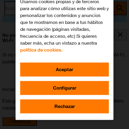
Usamos cookies propias y de terceros
para analizar cómo utilizas este sitio web y
Busca por problema o tema
personalizar los contenidos y anuncios
que te mostramos en base a tus hábitos
de navegación (páginas visitadas,
No puedo utilizar mi móvil como punto de acceso
frecuencia de acceso, etc) Si quieres
Wi-Fi
saber más, echa un vistazo a nuestra
política de cookies.
Si no se puede utilizar el móvil como punto de acceso Wi-Fi,
puede haber varias causas posibles al problema.
Aceptar
Configurar
Iniciar la guía para solucionar tu problema
Esta guía te va a conducir a través de una serie de posibles
Rechazar
causas y soluciones al problema.
Comenzar