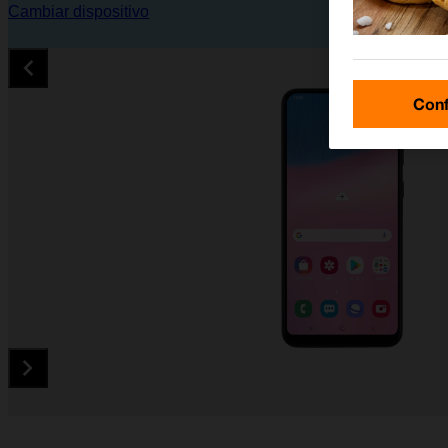
Cambiar dispositivo
Conf
Diapositiva 1 de 5. Samsung Galaxy A30s - Black - imagen 1