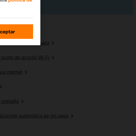
ceptar
uración predeterminada
o punto de acceso Wi-Fi
ra internet
 pantalla
ualización automática de las apps