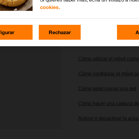
cookies.
Lo más buscado
igurar
Rechazar
A
Cómo restablecer la config
Cómo utilizar el móvil com
Cómo configurar el móvil pa
Cómo seleccionar una red
Cómo hacer una captura de
Activar o desactivar la act