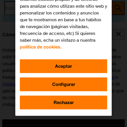
para analizar cómo utilizas este sitio web y
Busca por problema o tema
personalizar los contenidos y anuncios
que te mostramos en base a tus hábitos
de navegación (páginas visitadas,
frecuencia de acceso, etc) Si quieres
Cómo utilizar Instagram
saber más, echa un vistazo a nuestra
política de cookies.
Instagram es una red social y aplicación donde se puede
subir fotografías y vídeos cortos para compartirlos con otros
usuarios. Se puede seguir a otros usuarios, comentar las
Aceptar
publicaciones de otros y dar al "Me gusta". Antes de utilizar
Instagram, es necesario
configurar el móvil para internet
e
Configurar
instalar Instagram
. Tener en cuenta que el desarrollador de
aplicaciones va actualizando la app y por eso puede ser que
no coincida exactamente con el contenido de esta
Rechazar
instrucción.