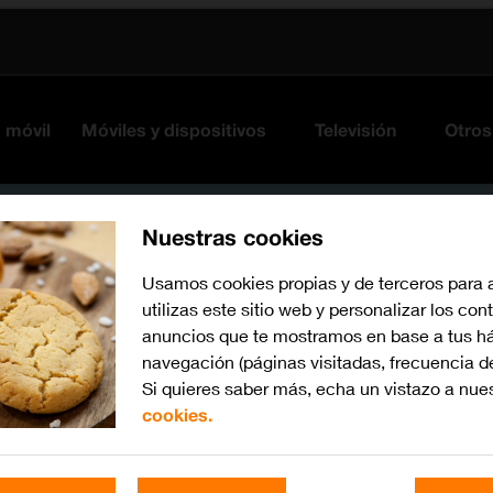
s móvil
Móviles y dispositivos
Televisión
Otros
Nuestras cookies
Usamos cookies propias y de terceros para 
utilizas este sitio web y personalizar los con
anuncios que te mostramos en base a tus há
navegación (páginas visitadas, frecuencia d
Si quieres saber más, echa un vistazo a nue
cookies.
Busca por problema o te