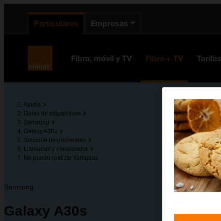
enido principal
e de la página
la cabecera
Particulares
Empresas
Orange España
Fibra, móvil y TV
Fibra + TV
Tarifa
Ayuda
Guías de dispositivos
Samsung
Galaxy A30s
Solución de problemas
Llamadas y contestador
No puedo realizar llamadas
Samsung
Galaxy A30s