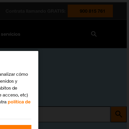
Contrata llamando GRATIS:
900 815 761
 servicios
analizar cómo
tenidos y
bitos de
e acceso, etc)
stra
política de
ma