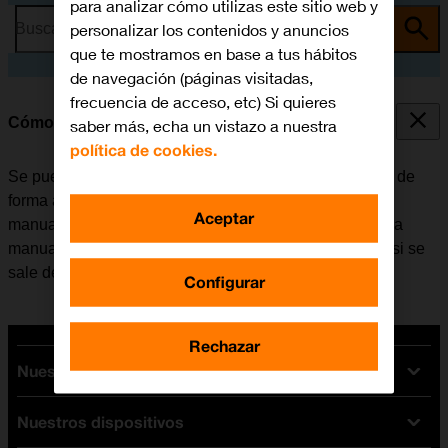
para analizar cómo utilizas este sitio web y
personalizar los contenidos y anuncios
Busca por problema o tema
que te mostramos en base a tus hábitos
de navegación (páginas visitadas,
frecuencia de acceso, etc) Si quieres
Cómo seleccionar una red
saber más, echa un vistazo a nuestra
política de cookies.
Se puede configurar el móvil para que busque una red de
forma automática o se puede seleccionar una red
Aceptar
manualmente. En caso de seleccionar una red de forma
manual, puede ocurrir que el móvil pierda la conexión si se
sale del área de cobertura de la red seleccionada.
Configurar
Rechazar
Nuestras tarifas
Nuestros dispositivos
Tarifas Orange