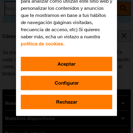
para analizar cómo utilizas este sitio web y
personalizar los contenidos y anuncios
Busca por problema o tema
que te mostramos en base a tus hábitos
de navegación (páginas visitadas,
frecuencia de acceso, etc) Si quieres
saber más, echa un vistazo a nuestra
Cómo crear un nuevo contacto
política de cookies.
Se pueden guardar los contactos en la guía del móvil. En
cada contacto es posible guardar varios tipos de información
Aceptar
como, por ejemplo, la dirección de correo electrónico o el
timbre de llamada personal.
Configurar
Rechazar
Nuestras tarifas
Nuestros dispositivos
Tarifas Orange
Tarifas fibra y móvil