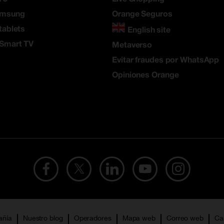
amsung
Orange Seguros
tablets
English site
 Smart TV
Metaverso
Evitar fraudes por WhatsApp
Opiniones Orange
añía
Nuestro blog
Operadores
Mapa web
Correo web
Ca