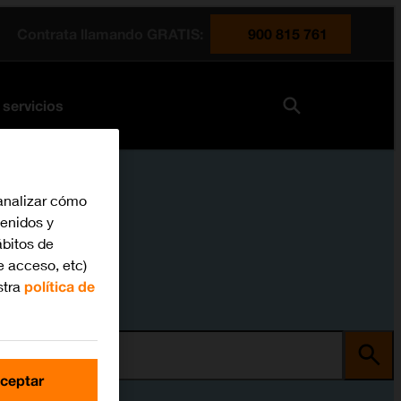
Contrata llamando GRATIS:
900 815 761
 servicios
analizar cómo
tenidos y
bitos de
e acceso, etc)
stra
política de
ma
ceptar