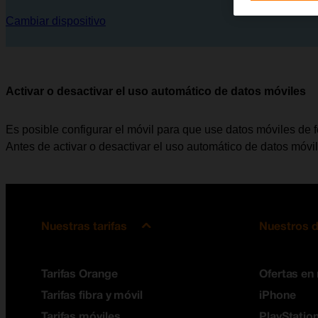
Cambiar dispositivo
Activar o desactivar el uso automático de datos móviles
Es posible configurar el móvil para que use datos móviles de 
Antes de activar o desactivar el uso automático de datos móvi
Nuestras tarifas
Nuestros d
Tarifas Orange
Ofertas en
Tarifas fibra y móvil
iPhone
Tarifas móviles
PlayStation