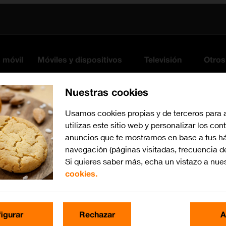
s móvil
Móviles y dispositivos
Televisión
Otros
Nuestras cookies
Usamos cookies propias y de terceros para 
utilizas este sitio web y personalizar los con
anuncios que te mostramos en base a tus há
navegación (páginas visitadas, frecuencia d
Si quieres saber más, echa un vistazo a nue
cookies.
Busca por problema o te
igurar
Rechazar
A