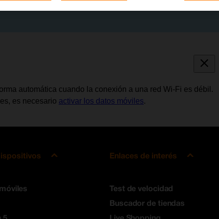
forma automática cuando la conexión a una red Wi-Fi es débil.
les, es necesario
activar los datos móviles
.
ispositivos
Enlaces de interés
 móviles
Test de velocidad
Buscador de tiendas
 5
Live Shopping