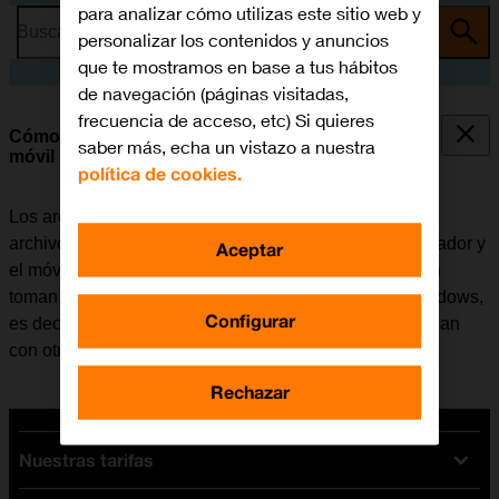
para analizar cómo utilizas este sitio web y
Busca por problema o tema
personalizar los contenidos y anuncios
que te mostramos en base a tus hábitos
de navegación (páginas visitadas,
frecuencia de acceso, etc) Si quieres
Cómo transferir archivos entre el ordenador y el
saber más, echa un vistazo a nuestra
móvil
política de cookies.
Los archivos como, por ejemplo, las fotografías o los
archivos de música se pueden transferir entre el ordenador y
Aceptar
el móvil. Tener en cuenta que los pasos a continuación
toman como punto de partida el sistema operativo Windows,
Configurar
es decir, que estas instrucciones puede que no coincidan
con otros sistemas operativos.
Rechazar
Nuestras tarifas