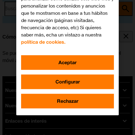
personalizar los contenidos y anuncios
Busca por problema o tema
que te mostramos en base a tus hábitos
de navegación (páginas visitadas,
frecuencia de acceso, etc) Si quieres
saber más, echa un vistazo a nuestra
Cómo seleccionar el timbre de llamada
política de cookies.
Se puede seleccionar el timbre de llamada que emite el
móvil al recibir una llamada.
Aceptar
Configurar
Nuestras tarifas
Rechazar
Nuestros dispositivos
Tarifas Orange
Tarifas fibra y móvil
Enlaces de interés
Ofertas en móviles
Tarifas móviles
iPhone
Tarifas internet y fibra